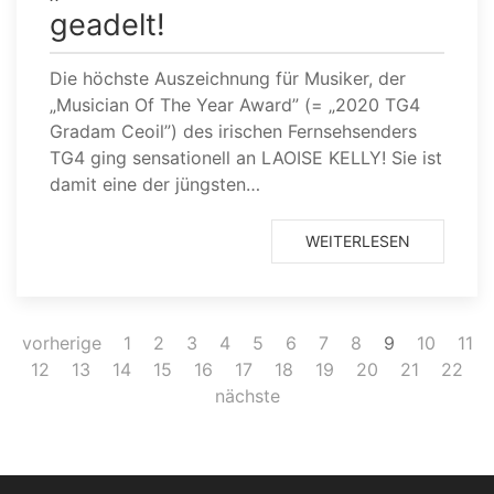
geadelt!
Die höchste Auszeichnung für Musiker, der
„Musician Of The Year Award” (= „2020 TG4
Gradam Ceoil”) des irischen Fernsehsenders
TG4 ging sensationell an LAOISE KELLY! Sie ist
damit eine der jüngsten…
WEITERLESEN
vorherige
1
2
3
4
5
6
7
8
9
10
11
12
13
14
15
16
17
18
19
20
21
22
nächste