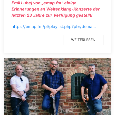
Emil Lubej von „emap.fm” einige
Erinnerungen an Weltenklang-Konzerte der
letzten 23 Jahre zur Verfügung gestellt!
https://emap.fm/pl/playlist.php?pl=/dema…
WEITERLESEN