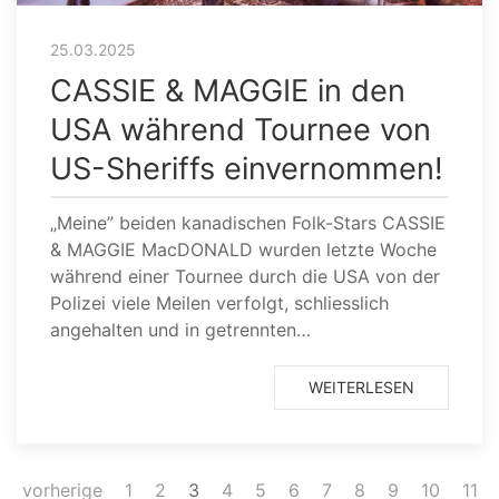
25.03.2025
CASSIE & MAGGIE in den
USA während Tournee von
US-Sheriffs einvernommen!
„Meine” beiden kanadischen Folk-Stars CASSIE
& MAGGIE MacDONALD wurden letzte Woche
während einer Tournee durch die USA von der
Polizei viele Meilen verfolgt, schliesslich
angehalten und in getrennten…
WEITERLESEN
vorherige
1
2
3
4
5
6
7
8
9
10
11