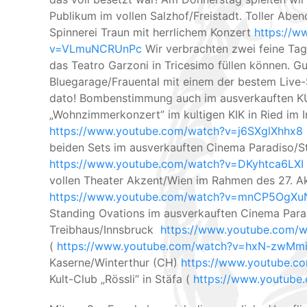
Publikum im vollen Salzhof/Freistadt. Toller Abe
Spinnerei Traun mit herrlichem Konzert
https://w
v=VLmuNCRUnPc
Wir verbrachten zwei feine Ta
das Teatro Garzoni in Tricesimo füllen können. Gu
Bluegarage/Frauental mit einem der bestem Live-
dato! Bombenstimmung auch im ausverkauften KU:
„Wohnzimmerkonzert” im kultigen KIK in Ried im 
https://www.youtube.com/watch?v=j6SXglXhhx8
beiden Sets im ausverkauften Cinema Paradiso/St
https://www.youtube.com/watch?v=DKyhtca6LXI
vollen Theater Akzent/Wien im Rahmen des 27. Ak
https://www.youtube.com/watch?v=mnCP5OgXuN
Standing Ovations im ausverkauften Cinema Para
Treibhaus/Innsbruck
https://www.youtube.com/
(
https://www.youtube.com/watch?v=hxN-zwMmi
Kaserne/Winterthur (CH)
https://www.youtube.
Kult-Club „Rössli” in Stäfa (
https://www.youtub