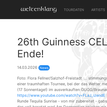
TOURDATEN
ARTISTS
26th Guinness CEL
Ende!
14.03.2026
News
Foto: Flora Fellner/Salzhof-Freistadt ... stimmun
einer traumhaften Tournee, bei der das Wetter meh
(17 Sonnentage!) im ausverkauften GUGG/Brauna
https://www.youtube.com/watch?v=FLaJ_izendE
Runde Tequila Sunrise - von mir zubereitet - gab
das voll besetzt war! Am Donnerstag spielten wir