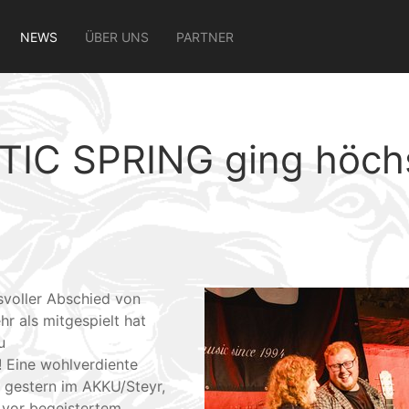
NEWS
ÜBER UNS
PARTNER
TIC SPRING ging höchst
gsvoller Abschied von
r als mitgespielt hat
u
! Eine wohlverdiente
s gestern im AKKU/Steyr,
 vor begeistertem