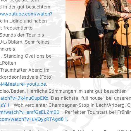
nd in der gut besuchtem
ww.youtube.com/watch?
ge in Udine und haben
t frequentierte
Sounds der Tour bis
L/Öblarn. Sehr feines
Innkreis
. Standing Ovations bei
.Pölten
Traumhafter Abend im
kordeonfestivals (Foto)
4&feature=youtu.be
.
diso/Baden. Herrliche Stimmungen im sehr gut besuchten
watch?v=7k4nuOupEKc
. Das nächste „full house” bei unser
zY )
Wohlverdienter Champagner-Stop in Lech/Arlberg. Coo
com/watch?v=amfGsELZm00
. Perfekter Tourstart bei Früh
e.com/watch?v=uVQyxRTAgd8 )
.