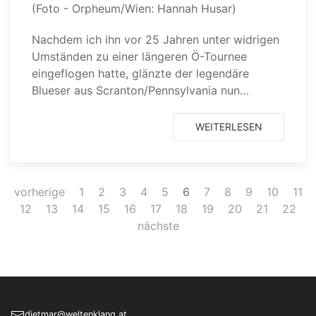
(Foto - Orpheum/Wien: Hannah Husar)
Nachdem ich ihn vor 25 Jahren unter widrigen
Umständen zu einer längeren Ö-Tournee
eingeflogen hatte, glänzte der legendäre
Blueser aus Scranton/Pennsylvania nun…
WEITERLESEN
vorherige
1
2
3
4
5
6
7
8
9
10
11
12
13
14
15
16
17
18
19
20
21
22
nächste
dietmar­@­weltenklang.at