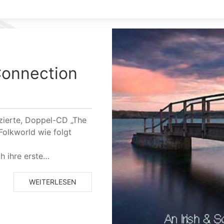
 Connection
uzierte, Doppel-CD „The
Folkworld wie folgt
h ihre erste…
WEITERLESEN