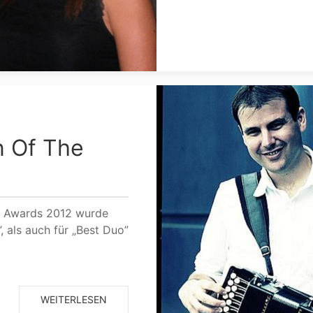
n Of The
lk Awards 2012 wurde
 als auch für „Best Duo”
WEITERLESEN