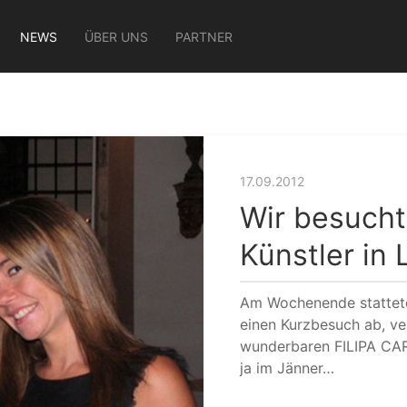
NEWS
ÜBER UNS
PARTNER
17.09.2012
Wir besucht
Künstler in
Am Wochenende stattete
einen Kurzbesuch ab, ve
wunderbaren FILIPA CAR
ja im Jänner…