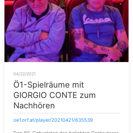
04/22/2021
Ö1-Spielräume mit
GIORGIO CONTE zum
Nachhören
oe1.orf.at/player/20210421/635539