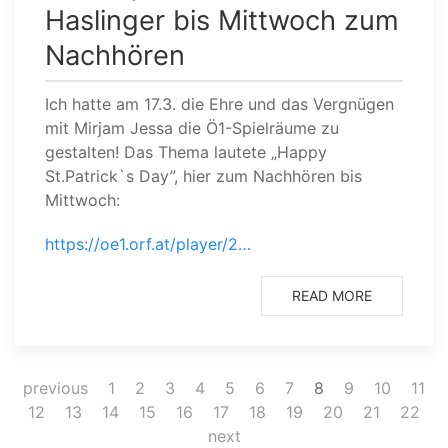
Haslinger bis Mittwoch zum
Nachhören
Ich hatte am 17.3. die Ehre und das Vergnügen
mit Mirjam Jessa die Ö1-Spielräume zu
gestalten! Das Thema lautete „Happy
St.Patrick`s Day”, hier zum Nachhören bis
Mittwoch:
https://oe1.orf.at/player/2…
READ MORE
previous
1
2
3
4
5
6
7
8
9
10
11
12
13
14
15
16
17
18
19
20
21
22
next