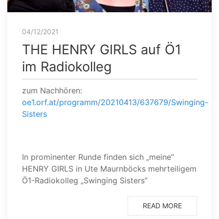
04/12/2021
THE HENRY GIRLS auf Ö1
im Radiokolleg
zum Nachhören:
oe1.orf.at/programm/20210413/637679/Swinging-
Sisters
In prominenter Runde finden sich „meine”
HENRY GIRLS in Ute Maurnböcks mehrteiligem
Ö1-Radiokolleg „Swinging Sisters”
READ MORE