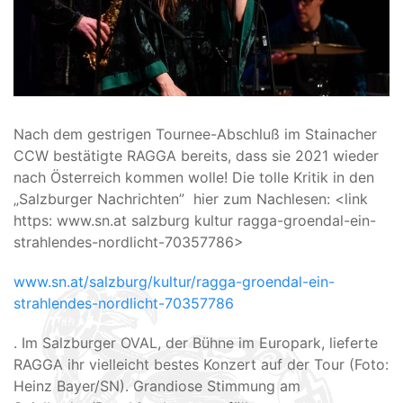
Nach dem gestrigen Tournee-Abschluß im Stainacher
CCW bestätigte RAGGA bereits, dass sie 2021 wieder
nach Österreich kommen wolle! Die tolle Kritik in den
„Salzburger Nachrichten” hier zum Nachlesen: <link
https: www.sn.at salzburg kultur ragga-groendal-ein-
strahlendes-nordlicht-70357786>
www.sn.at/salzburg/kultur/ragga-groendal-ein-
strahlendes-nordlicht-70357786
. Im Salzburger OVAL, der Bühne im Europark, lieferte
RAGGA ihr vielleicht bestes Konzert auf der Tour (Foto:
Heinz Bayer/SN). Grandiose Stimmung am