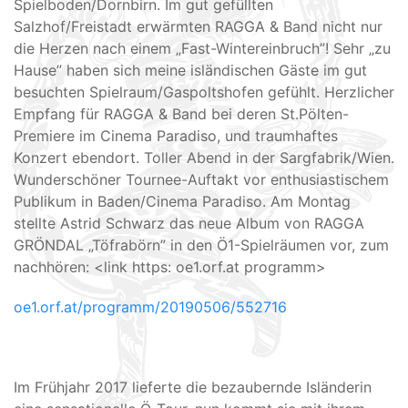
Spielboden/Dornbirn. Im gut gefüllten
Salzhof/Freistadt erwärmten RAGGA & Band nicht nur
die Herzen nach einem „Fast-Wintereinbruch”! Sehr „zu
Hause” haben sich meine isländischen Gäste im gut
besuchten Spielraum/Gaspoltshofen gefühlt. Herzlicher
Empfang für RAGGA & Band bei deren St.Pölten-
Premiere im Cinema Paradiso, und traumhaftes
Konzert ebendort. Toller Abend in der Sargfabrik/Wien.
Wunderschöner Tournee-Auftakt vor enthusiastischem
Publikum in Baden/Cinema Paradiso. Am Montag
stellte Astrid Schwarz das neue Album von RAGGA
GRÖNDAL „Töfrabörn” in den Ö1-Spielräumen vor, zum
nachhören: <link https: oe1.orf.at programm>
oe1.orf.at/programm/20190506/552716
Im Frühjahr 2017 lieferte die bezaubernde Isländerin