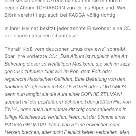
eine sensationelle Ö-Tour, nun kommt sie mit ihrem
neuen Album TÖFRABÖRN zurück ins Alpenland. Wer
Björk verehrt liegt auch bei RAGGA völlig richtig!
In ihrer Heimat besitzt jeder zehnte Einwohner eine CD
der charismatischen Chanteuse!
Thoralf Kloß vom deutschen „musikreviews” schreibt
über ihre vorletzte CD: „
Das Album ist zugleich eine Art
Befreiung dieser so vielfältigen Musikerin, die sich im Jazz
genauso zuhause fühlt wie im Pop, dem Folk oder
regelrecht klassischen Gefilden. Eine Befreiung von den
häufigen Vergleichen mit KATE BUSH oder TORI AMOS -
denn nun umgibt sie die Aura einer SOPHIE ZELMANI
gepaart mit der pop(ulären) Schönheit der größten Hits von
ENYA, ohne auch nur einmal kitschig oder anbiedernd in
billige Klischees zu verfallen. Nein, mit der Stimme einer
RAGGA GRÖNDAL kann man Steine erweichen oder
Herzen brechen, aber nicht Peinlichkeiten verbreiten. Man