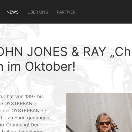
NEWS
ÜBER UNS
PARTNER
HN JONES & RAY „Ch
im Oktober!
ur hat von 1997 bis
uppe OYSTERBAND
ee der OYSTERBAND -
ft - zu Ende gegangen,
rio-Gründung! Der
frühere langjährige