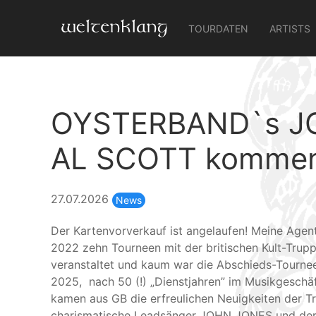
TOURDATEN
ARTISTS
OYSTERBAND`s JO
AL SCOTT kommen 
27.07.2026
News
Der Kartenvorverkauf ist angelaufen! Meine Agent
2022 zehn Tourneen mit der britischen Kult-Tr
veranstaltet und kaum war die Abschieds-Tourn
2025, nach 50 (!) „Dienstjahren” im Musikgeschä
kamen aus GB die erfreulichen Neuigkeiten der T
charismatische Leadsänger JOHN JONES und der 