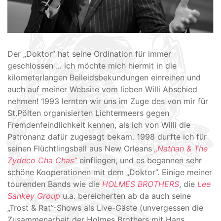
Der „Doktor” hat seine Ordination für immer
geschlossen ... ich möchte mich hiermit in die
kilometerlangen Beileidsbekundungen einreihen und
auch auf meiner Website vom lieben Willi Abschied
nehmen! 1993 lernten wir uns im Zuge des von mir für
St.Pölten organisierten Lichtermeers gegen
Fremdenfeindlichkeit kennen, als ich von Willi die
Patronanz dafür zugesagt bekam. 1998 durfte ich für
seinen Flüchtlingsball aus New Orleans
„Nathan & The
Zydeco Cha Chas”
einfliegen, und es begannen sehr
schöne Kooperationen mit dem „Doktor”. Einige meiner
tourenden Bands wie die
HOLMES BROTHERS
, die
Lee
Sankey Group
u.a. bereicherten ab da auch seine
„Trost & Rat”-Shows als Live-Gäste (unvergessen die
Zusammenarbeit der Holmes Brothers mit Hans