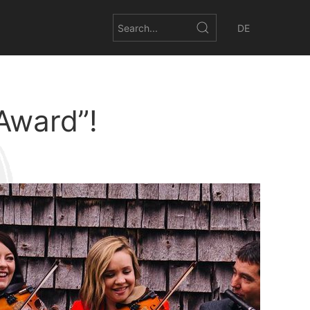
DE
Award”!