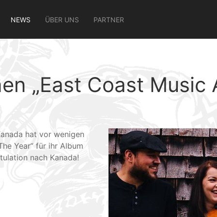
NEWS
ÜBER UNS
PARTNER
en „East Coast Music 
Kanada hat vor wenigen
The Year” für ihr Album
tulation nach Kanada!