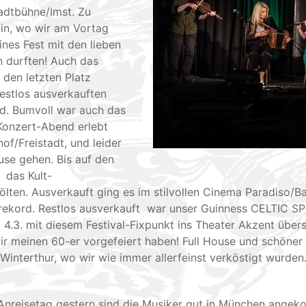
adtbühne/Imst. Zu
ein, wo wir am Vortag
nes Fest mit den lieben
n durften! Auch das
 den letzten Platz
restlos ausverkauften
nd. Bumvoll war auch das
Konzert-Abend erlebt
of/Freistadt, und leider
se gehen. Bis auf den
- das Kult-
lten. Ausverkauft ging es im stilvollen Cinema Paradiso/B
kord. Restlos ausverkauft war unser Guinness CELTIC SP
4.3. mit diesem Festival-Fixpunkt ins Theater Akzent über
wir meinen 60-er vorgefeiert haben! Full House und schöne
Winterthur, wo wir wie immer allerfeinst verköstigt wurden
 Anreisetag gestern sind die Musiker gut in München angek