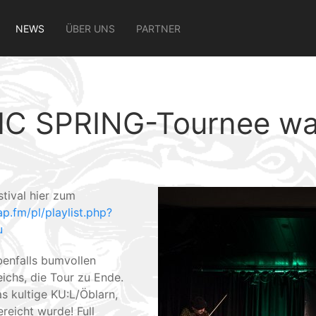
NEWS
ÜBER UNS
PARTNER
IC SPRING-Tournee wa
tival hier zum
ap.fm/pl/playlist.php?
u
benfalls bumvollen
ichs, die Tour zu Ende.
as kultige KU:L/Öblarn,
reicht wurde! Full