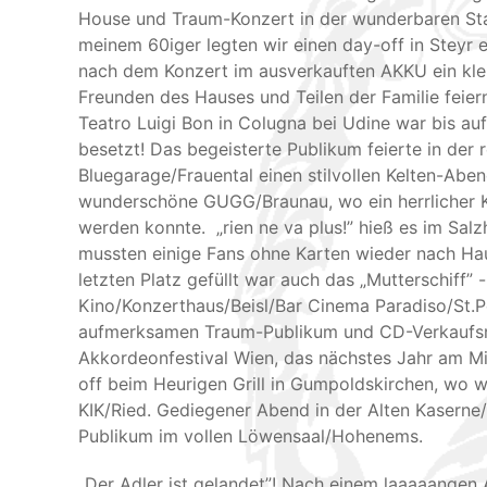
House und Traum-Konzert in der wunderbaren St
meinem 60iger legten wir einen day-off in Steyr 
nach dem Konzert im ausverkauften AKKU ein klei
Freunden des Hauses und Teilen der Familie feier
Teatro Luigi Bon in Colugna bei Udine war bis auf
besetzt! Das begeisterte Publikum feierte in der 
Bluegarage/Frauental einen stilvollen Kelten-Abe
wunderschöne GUGG/Braunau, wo ein herrlicher 
werden konnte. „rien ne va plus!” hieß es im Salzh
mussten einige Fans ohne Karten wieder nach Hau
letzten Platz gefüllt war auch das „Mutterschiff” 
Kino/Konzerthaus/Beisl/Bar Cinema Paradiso/St.Pö
aufmerksamen Traum-Publikum und CD-Verkaufsre
Akkordeonfestival Wien, das nächstes Jahr am Mi 
off beim Heurigen Grill in Gumpoldskirchen, wo 
KIK/Ried. Gediegener Abend in der Alten Kaserne/
Publikum im vollen Löwensaal/Hohenems.
„Der Adler ist gelandet”! Nach einem laaaaangen