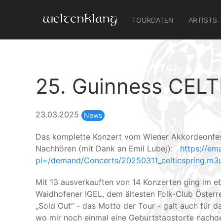
TOURDATEN
ARTISTS
25. Guinness CELT
23.03.2025
News
Das komplette Konzert vom Wiener Akkordeonfes
Nachhören (mit Dank an Emil Lubej):
https://em
pl=/demand/Concerts/20250311_celticspring.m3
Mit 13 ausverkauften von 14 Konzerten ging im e
Waidhofener IGEL, dem ältesten Folk-Club Österre
„Sold Out” - das Motto der Tour - galt auch für d
wo mir noch einmal eine Geburtstagstorte nachge